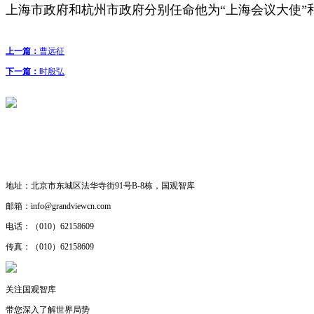
上海市政府和杭州市政府分别任命他为“上海会议大使”
上一篇：
曹远征
下一篇：
时殷弘
联系我们
· 工作机会
· 合作研究
地址：
北京市东城区法华寺街91号B-8栋，国观智库
邮箱：
info@grandviewcn.com
电话：
（010）62158609
传真：
（010）62158609
关注国观智库
带您深入了解世界局势