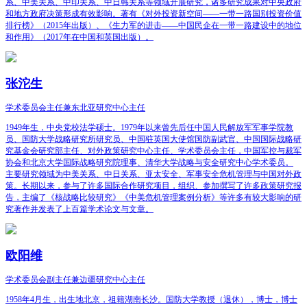
系、中美关系、中印关系、中日韩关系等领域开展研究，诸多研究成果对中央政府
和地方政府决策形成有效影响。著有《对外投资新空间——一带一路国别投资价值
排行榜》（2015年出版）、《生力军的进击——中国民企在一带一路建设中的地位
和作用》（2017年在中国和英国出版）。
张沱生
学术委员会主任兼东北亚研究中心主任
1949年生，中央党校法学硕士。1979年以来曾先后任中国人民解放军军事学院教
员、国防大学战略研究所研究员、中国驻英国大使馆国防副武官、中国国际战略研
究基金会研究部主任、对外政策研究中心主任、学术委员会主任，中国军控与裁军
协会和北京大学国际战略研究院理事、清华大学战略与安全研究中心学术委员。
主要研究领域为中美关系、中日关系、亚太安全、军事安全危机管理与中国对外政
策。长期以来，参与了许多国际合作研究项目，组织、参加撰写了许多政策研究报
告，主编了《核战略比较研究》《中美危机管理案例分析》等许多有较大影响的研
究著作并发表了上百篇学术论文与文章。
欧阳维
学术委员会副主任兼边疆研究中心主任
1958年4月生，出生地北京，祖籍湖南长沙。国防大学教授（退休），博士，博士