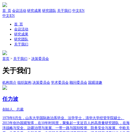
首 页
会议活动
研究成果
研究团队
关于我们
中文
|
EN
中文
|
EN
首 页
会议活动
研究成果
研究团队
关于我们
首页
>
关于我们
>
决策委员会
关于我们
机构简介
组织架构
决策委员会
学术委员会
顾问委员会
国观谐趣
任力波
创始人、总裁
1978年6月生，山东大学国际政治系毕业、法学学士，清华大学经管学院硕士。
2013年创办国观智库，在10年时间里，聚集起一支近百人的高质量研究团队，在海
洋战略与安全、边疆治理与发展、一带一路与国别投资、防务安全与发展、中欧关